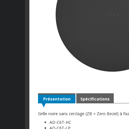
Présentation
Spécifications
Grille noire sans cerclage (ZB = Zero Bezel) à fi
AD-C6T-HC
AD-C6T-LP