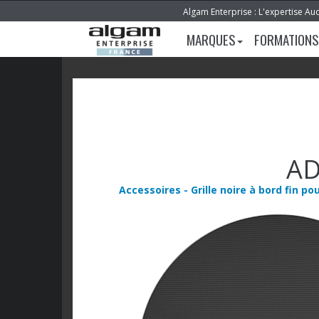
Algam Enterprise : L'expertise Au
MARQUES
FORMATIONS
AD
Accessoires - Grille noire à bord fin 