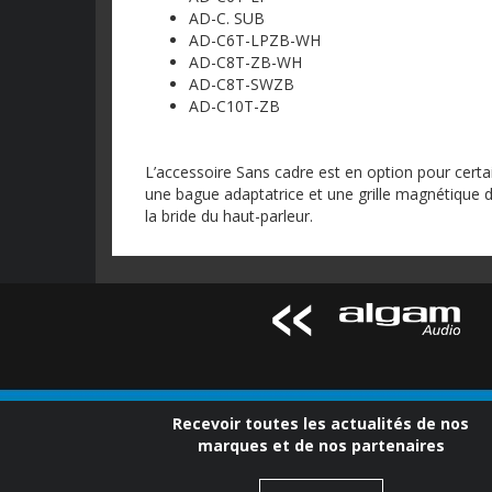
AD-C. SUB
AD-C6T-LPZB-WH
AD-C8T-ZB-WH
AD-C8T-SWZB
AD-C10T-ZB
L’accessoire Sans cadre est en option pour certa
une bague adaptatrice et une grille magnétique de
la bride du haut-parleur.
Recevoir toutes les actualités de nos
marques et de nos partenaires