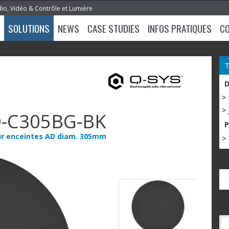
dio, Vidéo & Contrôle et Lumière
SOLUTIONS
NEWS
CASE STUDIES
INFOS PRATIQUES
C
>
> 
-C305BG-BK
pour enceintes AD diam. 305mm
> 