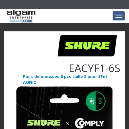
Togg
navig
EACYF1-6S
Pack de mousses 6 pcs taille S pour SEet
AONIC