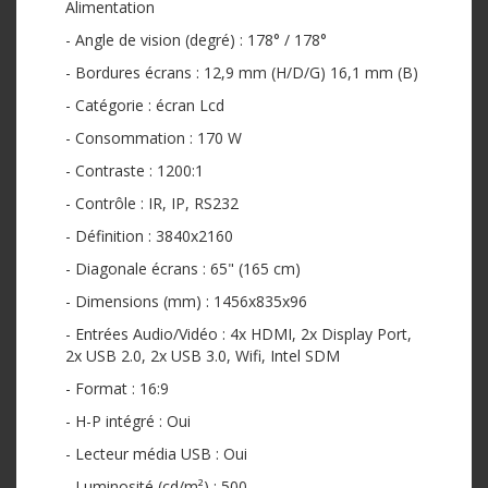
Alimentation
- Angle de vision (degré) : 178° / 178°
- Bordures écrans : 12,9 mm (H/D/G) 16,1 mm (B)
- Catégorie : écran Lcd
- Consommation : 170 W
- Contraste : 1200:1
- Contrôle : IR, IP, RS232
- Définition : 3840x2160
- Diagonale écrans : 65" (165 cm)
- Dimensions (mm) : 1456x835x96
- Entrées Audio/Vidéo : 4x HDMI, 2x Display Port,
2x USB 2.0, 2x USB 3.0, Wifi, Intel SDM
- Format : 16:9
- H-P intégré : Oui
- Lecteur média USB : Oui
- Luminosité (cd/m²) : 500