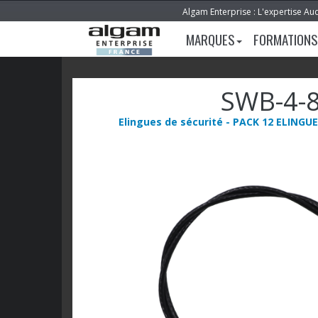
Algam Enterprise : L'expertise Au
MARQUES
FORMATIONS
SWB-4-
Elingues de sécurité - PACK 12 ELING