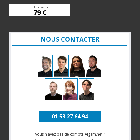
HT conseillé
79 €
NOUS CONTACTER
01 53 27 64 94
Vous n'avez pas de compte Algam.net ?