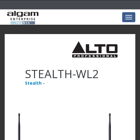
Togg
navig
STEALTH-WL2
Stealth -