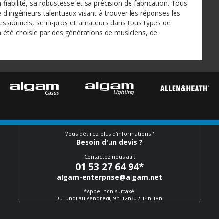
fiabilité, sa robustesse et sa précision de fabrication. Tous
 d'ingénieurs talentueux visant à trouver les réponses les
essionnels, semi-pros et amateurs dans tous types de
k a été choisie par des générations de musiciens, de
Vous désirez plus d'informations ?
Besoin d'un devis ?
Contactez nous au :
01 53 27 64 94
*
algam-enterprise@algam.net
*Appel non surtaxé.
Du lundi au vendredi, 9h-12h30 / 14h-18h.