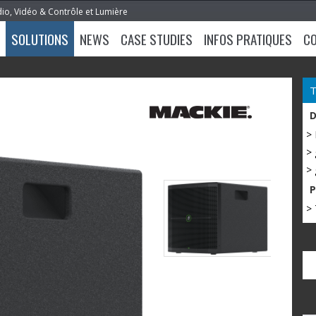
dio, Vidéo & Contrôle et Lumière
SOLUTIONS
NEWS
CASE STUDIES
INFOS PRATIQUES
C
>
> 
> 
> 