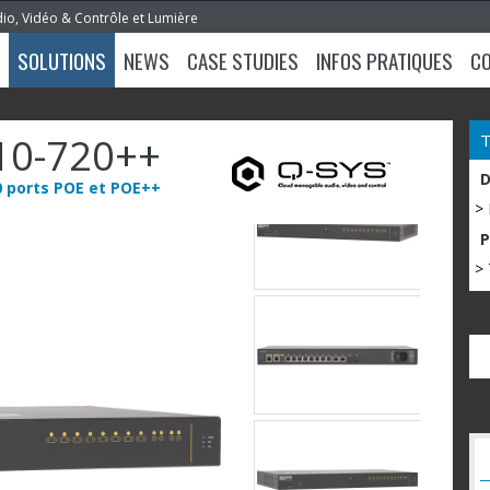
dio, Vidéo & Contrôle et Lumière
SOLUTIONS
NEWS
CASE STUDIES
INFOS PRATIQUES
C
10-720++
0 ports POE et POE++
>
> 