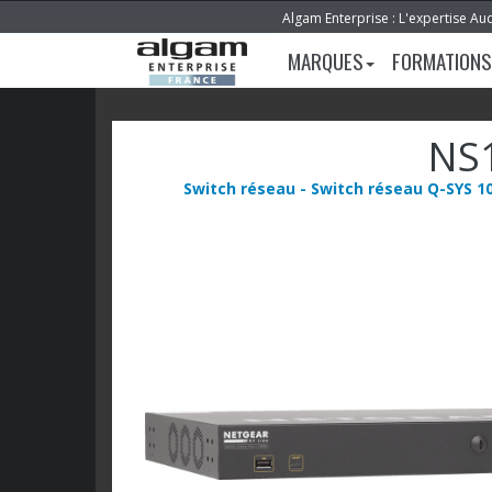
Algam Enterprise : L'expertise Au
MARQUES
FORMATIONS
NS
Switch réseau - Switch réseau Q-SYS 1