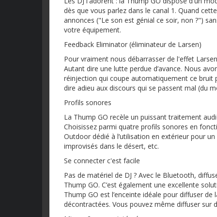
Les DJ l'adorent : la Thump GO dispose d'un mod
dès que vous parlez dans le canal 1. Quand cette
annonces ("Le son est génial ce soir, non ?") san
votre équipement.
Feedback Eliminator (éliminateur de Larsen)
Pour vraiment nous débarrasser de l'effet Larsen d
Autant dire une lutte perdue d’avance. Nous avo
réinjection qui coupe automatiquement ce bruit pe
dire adieu aux discours qui se passent mal (du moi
Profils sonores
La Thump GO recèle un puissant traitement audio
Choisissez parmi quatre profils sonores en fonct
Outdoor dédié à l’utilisation en extérieur pour un
improvisés dans le désert, etc.
Se connecter c'est facile
Pas de matériel de DJ ? Avec le Bluetooth, diffus
Thump GO. C’est également une excellente solutio
Thump GO est l’enceinte idéale pour diffuser de 
décontractées. Vous pouvez même diffuser sur d