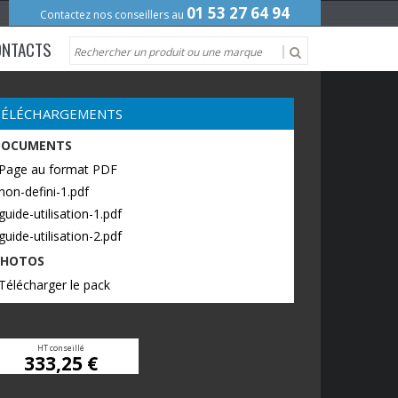
01 53 27 64 94
Contactez nos conseillers au
ONTACTS
TÉLÉCHARGEMENTS
DOCUMENTS
 Page au format PDF
non-defini-1.pdf
guide-utilisation-1.pdf
guide-utilisation-2.pdf
PHOTOS
Télécharger le pack
HT conseillé
333,25 €