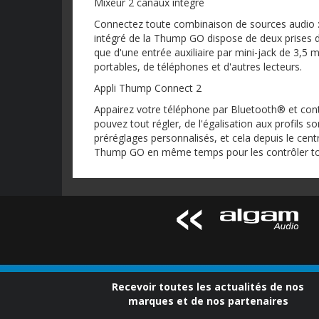
Mixeur 2 canaux intégré
Connectez toute combinaison de sources audio : 
intégré de la Thump GO dispose de deux prises d
que d'une entrée auxiliaire par mini-jack de 3,5 m
portables, de téléphones et d'autres lecteurs.
Appli Thump Connect 2
Appairez votre téléphone par Bluetooth® et con
pouvez tout régler, de l'égalisation aux profils 
préréglages personnalisés, et cela depuis le cen
Thump GO en même temps pour les contrôler toute
Recevoir toutes les actualités de nos
marques et de nos partenaires