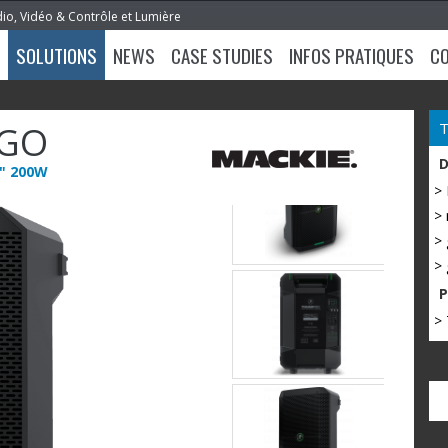
dio, Vidéo & Contrôle et Lumière
SOLUTIONS
NEWS
CASE STUDIES
INFOS PRATIQUES
C
GO
8" 200W
>
> 
> 
> 
> 