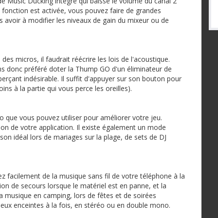
e Music Ducking intégré qui baisse le volume du canal 2
 fonction est activée, vous pouvez faire de grandes
s avoir à modifier les niveaux de gain du mixeur ou de
es micros, il faudrait réécrire les lois de l'acoustique.
ns donc préféré doter la Thump GO d'un éliminateur de
rçant indésirable. Il suffit d'appuyer sur son bouton pour
ns à la partie qui vous perce les oreilles).
 que vous pouvez utiliser pour améliorer votre jeu.
ion de votre application. Il existe également un mode
 son idéal lors de mariages sur la plage, de sets de DJ
ez facilement de la musique sans fil de votre téléphone à la
n de secours lorsque le matériel est en panne, et la
la musique en camping, lors de fêtes et de soirées
eux enceintes à la fois, en stéréo ou en double mono.