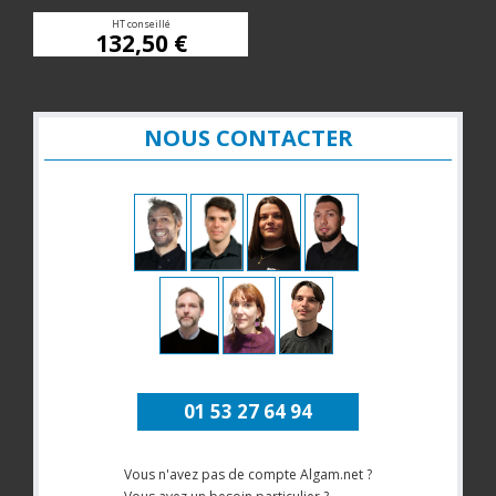
HT conseillé
132,50 €
NOUS CONTACTER
01 53 27 64 94
Vous n'avez pas de compte Algam.net ?