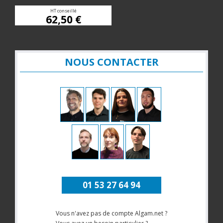
HT conseillé
62,50 €
NOUS CONTACTER
01 53 27 64 94
Vous n'avez pas de compte Algam.net ?