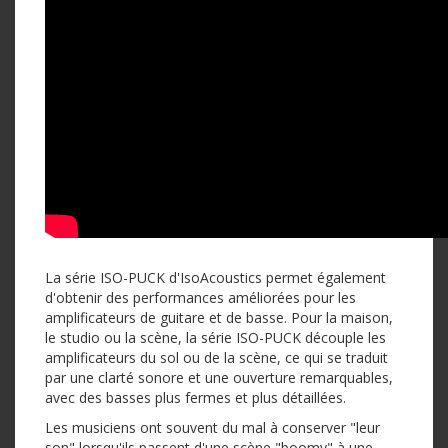
La série ISO-PUCK d'IsoAcoustics permet également
d'obtenir des performances améliorées pour les
amplificateurs de guitare et de basse. Pour la maison,
le studio ou la scène, la série ISO-PUCK découple les
amplificateurs du sol ou de la scène, ce qui se traduit
par une clarté sonore et une ouverture remarquables,
avec des basses plus fermes et plus détaillées.
Les musiciens ont souvent du mal à conserver "leur
son" lorsqu'ils passent d'une scène "boomy" à une