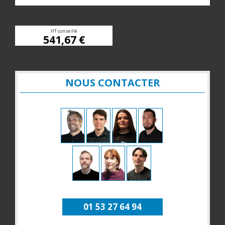
HT conseillé
541,67 €
NOUS CONTACTER
01 53 27 64 94