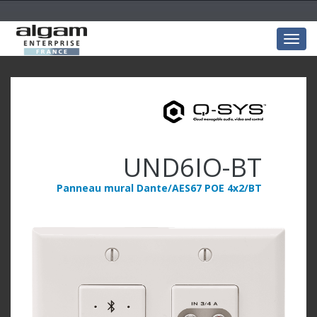
Togg
navig
UND6IO-BT
Panneau mural Dante/AES67 POE 4x2/BT