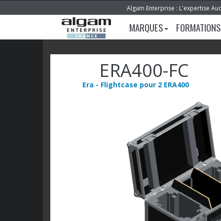
Algam Enterprise : L'expertise Au
MARQUES
FORMATIONS
ERA400-FC
Era - Flightcase pour 2 ERA400