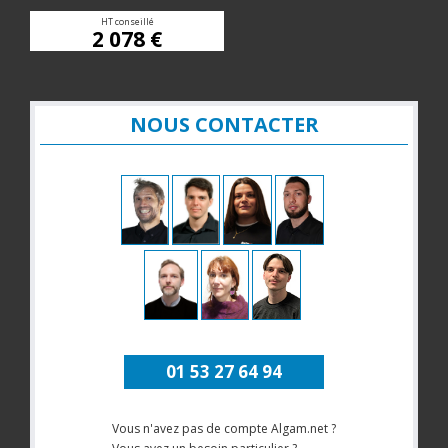
HT conseillé
2 078 €
NOUS CONTACTER
01 53 27 64 94
Vous n'avez pas de compte Algam.net ?