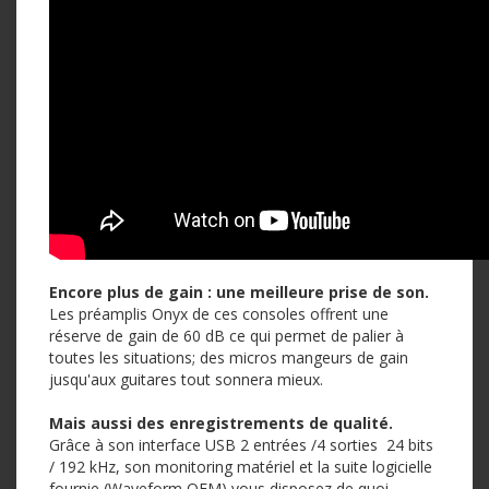
Encore plus de gain : une meilleure prise de son.
Les préamplis Onyx de ces consoles offrent une
réserve de gain de 60 dB ce qui permet de palier à
toutes les situations; des micros mangeurs de gain
jusqu'aux guitares tout sonnera mieux.
Mais aussi des enregistrements de qualité.
Grâce à son interface USB 2 entrées /4 sorties 24 bits
/ 192 kHz, son monitoring matériel et la suite logicielle
fournie (Waveform OEM) vous disposez de quoi