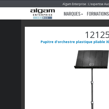
Algam Enterprise : L'expertise Au
MARQUES
FORMATIONS
1212
Pupitre d'orchestre plastique pliable X