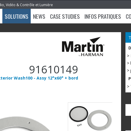
dio, Vidéo & Contrôle et Lumière
SOLUTIONS
NEWS
CASE STUDIES
INFOS PRATIQUES
C
>
> 
91610149
> 
Exterior Wash100 - Assy 12°x60° + bord
> 