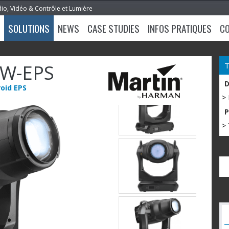
dio, Vidéo & Contrôle et Lumière
SOLUTIONS
NEWS
CASE STUDIES
INFOS PRATIQUES
C
W-EPS
oid EPS
>
> 