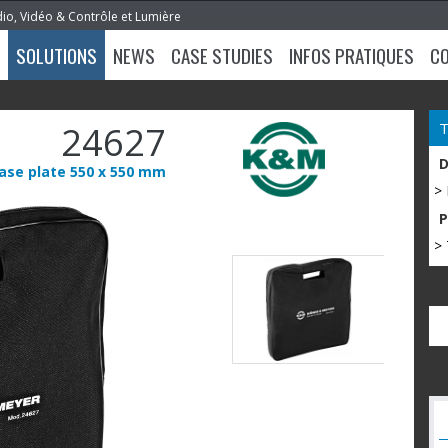
dio, Vidéo & Contrôle et Lumière
SOLUTIONS
NEWS
CASE STUDIES
INFOS PRATIQUES
C
24627
ase plate 550 x 550 mm
>
> 