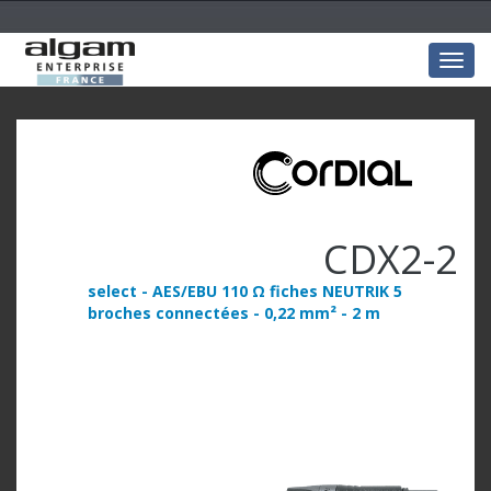
Togg
navig
CDX2-2
select - AES/EBU 110 Ω fiches NEUTRIK 5
broches connectées - 0,22 mm² - 2 m