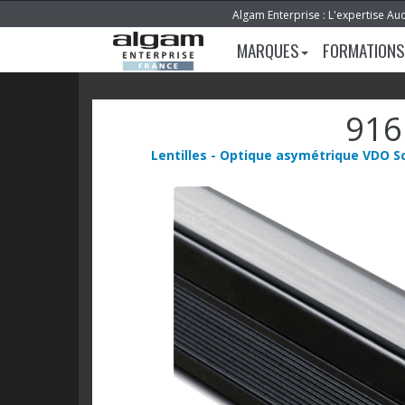
Algam Enterprise : L'expertise Au
MARQUES
FORMATIONS
916
Lentilles - Optique asymétrique VDO 