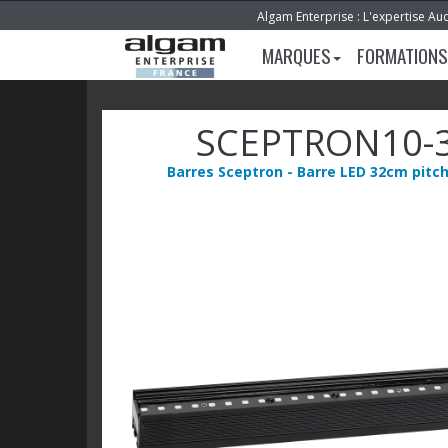
Algam Enterprise : L'expertise Au
MARQUES
FORMATIONS
SCEPTRON10-
Barres Sceptron - Barre LED 32cm pit