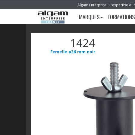
Algam Enterprise : L'expertise Au
MARQUES
FORMATIONS
1424
Femelle ø36 mm noir