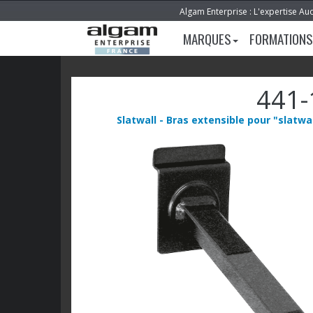
Algam Enterprise : L'expertise Au
MARQUES
FORMATIONS
441-
Slatwall - Bras extensible pour "slatwal