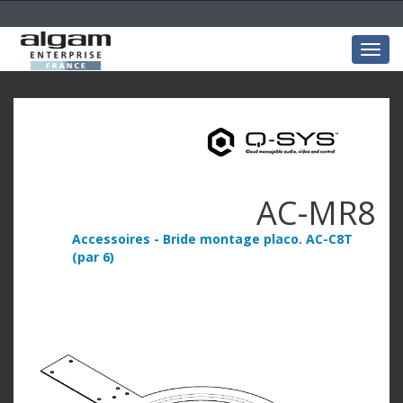
Togg
navig
AC-MR8
Accessoires - Bride montage placo. AC-C8T
(par 6)