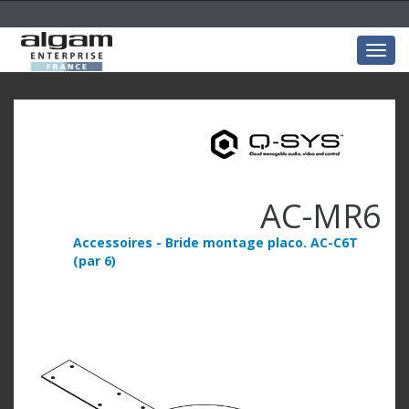
Togg
navig
AC-MR6
Accessoires - Bride montage placo. AC-C6T
(par 6)