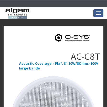
Togg
navig
AC-C8T
Acoustic Coverage - Plaf. 8" 80W/8Ohms-100V
large bande