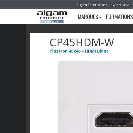
Algam Enterprise : L'expertise Au
MARQUES
FORMATIONS
CP45HDM-W
Plastron 45x45 - HDMI Blanc