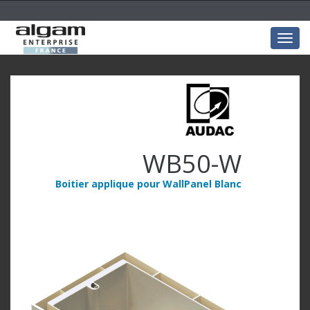
Togg
navig
WB50-W
Boitier applique pour WallPanel Blanc