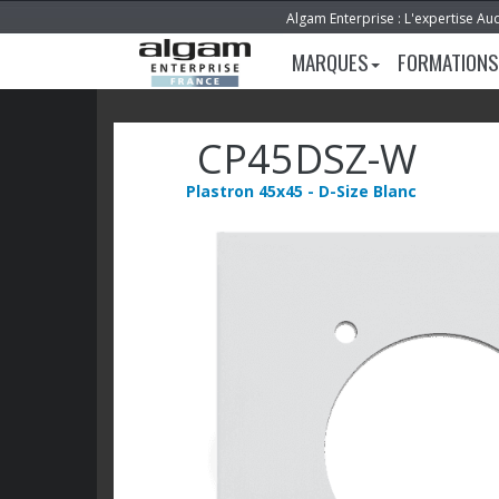
Algam Enterprise : L'expertise Au
MARQUES
FORMATIONS
CP45DSZ-W
Plastron 45x45 - D-Size Blanc