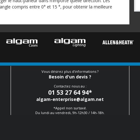
ger le haut-parleur dans n’importe quelle direction. Les
angle compris entre 0° et 15 °, pour obtenir la meilleure
Vous désirez plus d'informations ?
Besoin d'un devis ?
Contactez nous au :
01 53 27 64 94
*
algam-enterprise@algam.net
*Appel non surtaxé.
Du lundi au vendredi, 9h-12h30 / 14h-18h.