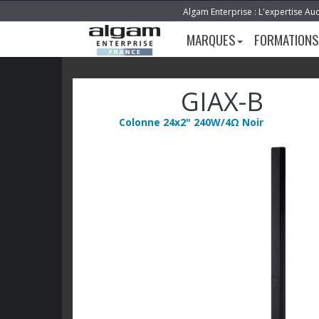
Algam Enterprise : L'expertise Au
MARQUES
FORMATIONS
GIAX-B
Colonne 24x2" 240W/4Ω Noir