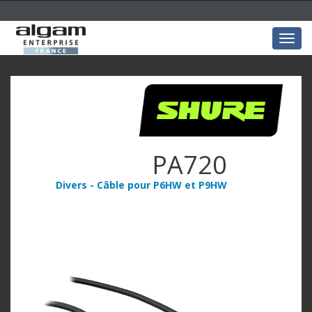
Togg
navig
PA720
Divers - Câble pour P6HW et P9HW