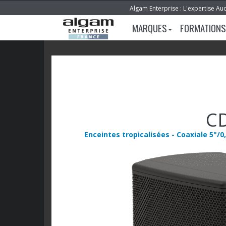
Algam Enterprise : L'expertise Au
MARQUES
FORMATIONS
C
Enceintes tropicalisées - Coaxiale 5"/