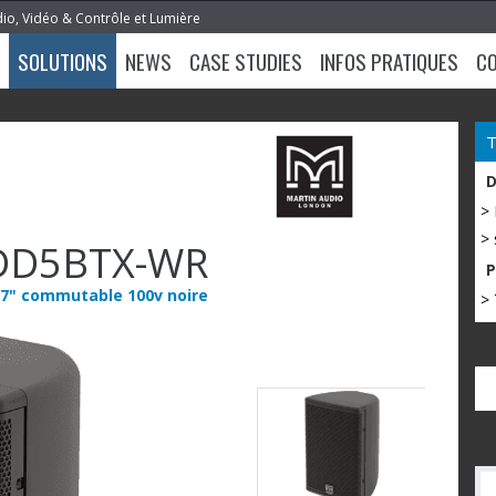
dio, Vidéo & Contrôle et Lumière
SOLUTIONS
NEWS
CASE STUDIES
INFOS PRATIQUES
C
>
> 
DD5BTX-WR
0,7" commutable 100v noire
> 