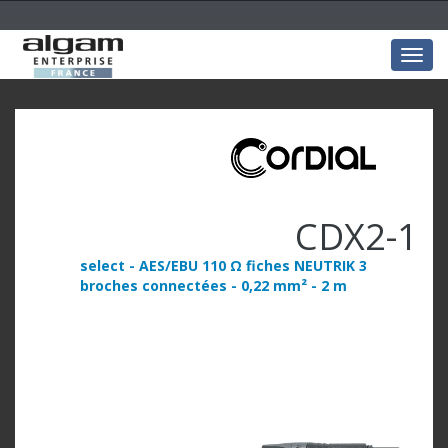
Togg
navig
CDX2-1
select - AES/EBU 110 Ω fiches NEUTRIK 3
broches connectées - 0,22 mm² - 2 m