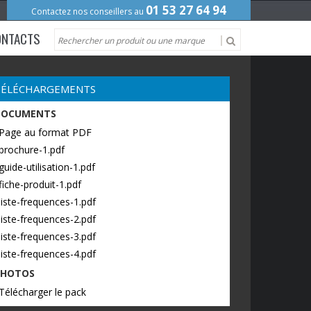
01 53 27 64 94
Contactez nos conseillers au
ONTACTS
TÉLÉCHARGEMENTS
DOCUMENTS
 Page au format PDF
brochure-1.pdf
guide-utilisation-1.pdf
fiche-produit-1.pdf
liste-frequences-1.pdf
liste-frequences-2.pdf
liste-frequences-3.pdf
liste-frequences-4.pdf
PHOTOS
Télécharger le pack