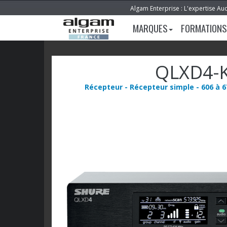
Algam Enterprise : L'expertise Au
MARQUES
FORMATIONS
QLXD4-
Récepteur - Récepteur simple - 606 à 