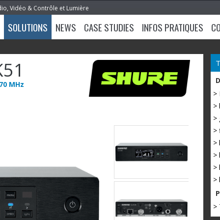
dio, Vidéo & Contrôle et Lumière
SOLUTIONS
NEWS
CASE STUDIES
INFOS PRATIQUES
C
K51
670 MHz
>
> 
> 
> 
> 
> 
> 
> 
> 