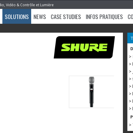
dio, Vidéo & Contrôle et Lumière
SOLUTIONS
NEWS
CASE STUDIES
INFOS PRATIQUES
C
>
> 
> 
> 
> 
> 
> 
> 
> 