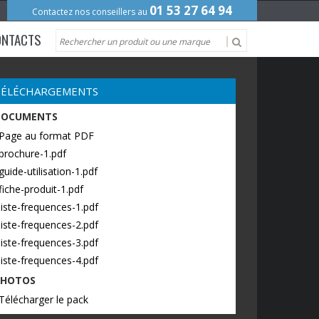
01 53 27 64 94
Contactez nos conseillers au
ONTACTS
TÉLÉCHARGEMENTS
DOCUMENTS
 Page au format PDF
brochure-1.pdf
guide-utilisation-1.pdf
fiche-produit-1.pdf
liste-frequences-1.pdf
liste-frequences-2.pdf
liste-frequences-3.pdf
liste-frequences-4.pdf
PHOTOS
Télécharger le pack