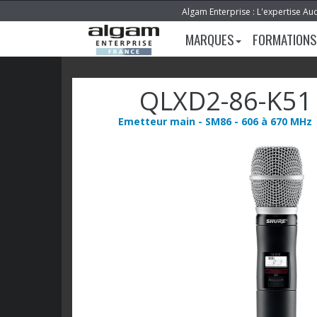
Algam Enterprise : L'expertise Au
MARQUES
FORMATIONS
QLXD2-86-K51
Emetteur main - SM86 - 606 à 670 MHz