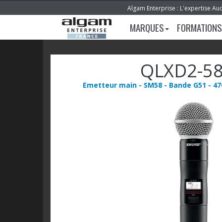
Algam Enterprise : L'expertise Au
MARQUES
FORMATIONS
QLXD2-58
Emetteur main - SM58 - Bande G51 - 47