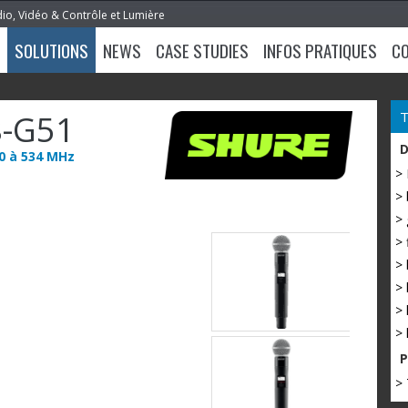
dio, Vidéo & Contrôle et Lumière
SOLUTIONS
NEWS
CASE STUDIES
INFOS PRATIQUES
C
-G51
0 à 534 MHz
>
> 
> 
> 
> 
> 
> 
> 
> 