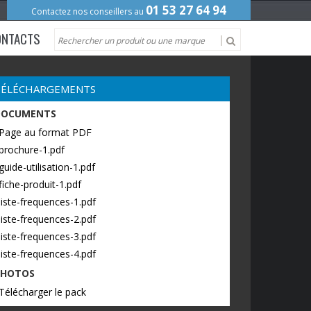
01 53 27 64 94
Contactez nos conseillers au
ONTACTS
TÉLÉCHARGEMENTS
DOCUMENTS
 Page au format PDF
brochure-1.pdf
guide-utilisation-1.pdf
fiche-produit-1.pdf
liste-frequences-1.pdf
liste-frequences-2.pdf
liste-frequences-3.pdf
liste-frequences-4.pdf
PHOTOS
Télécharger le pack