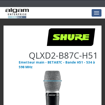
Togg
navig
QLXD2-B87C-H51
Emetteur main - BETA87C - Bande H51 - 534 à
598 MHz