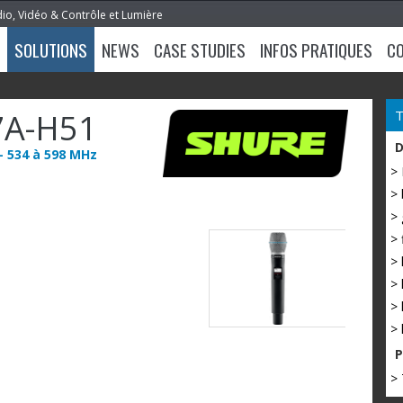
dio, Vidéo & Contrôle et Lumière
SOLUTIONS
NEWS
CASE STUDIES
INFOS PRATIQUES
C
7A-H51
- 534 à 598 MHz
>
> 
> 
> 
> 
> 
> 
> 
> 