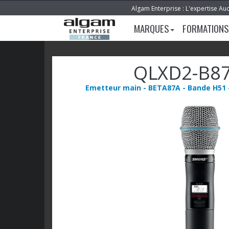
Algam Enterprise : L'expertise Au
MARQUES
FORMATIONS
QLXD2-B8
Emetteur main - BETA87A - Bande H51 