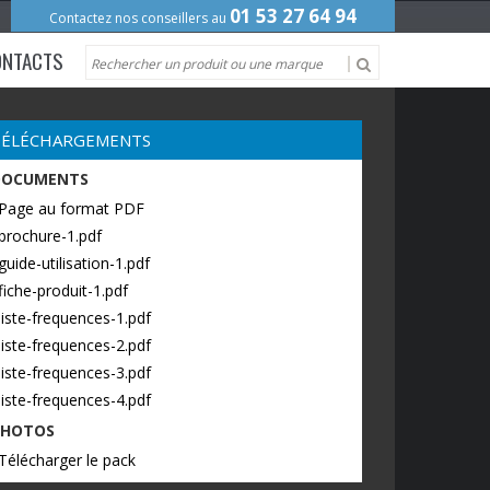
01 53 27 64 94
Contactez nos conseillers au
ONTACTS
TÉLÉCHARGEMENTS
DOCUMENTS
 Page au format PDF
brochure-1.pdf
guide-utilisation-1.pdf
fiche-produit-1.pdf
liste-frequences-1.pdf
liste-frequences-2.pdf
liste-frequences-3.pdf
liste-frequences-4.pdf
PHOTOS
Télécharger le pack