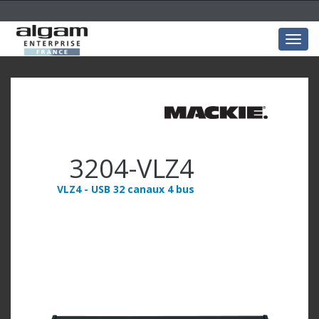
Togg
navig
3204-VLZ4
VLZ4 - USB 32 canaux 4 bus