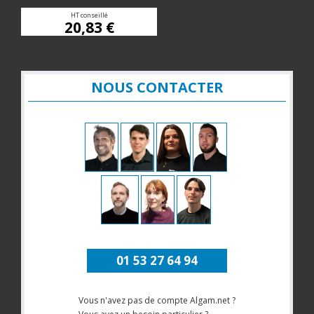
HT conseillé
20,83 €
NOUS CONTACTER
01 53 27 64 94
Vous n'avez pas de compte Algam.net ?