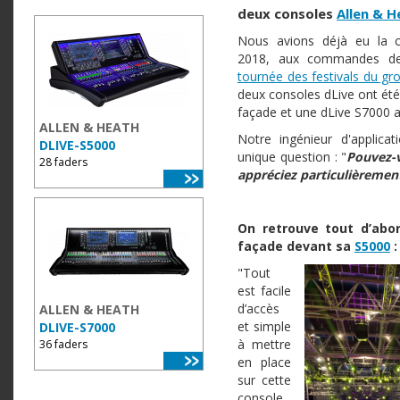
deux consoles
Allen & H
Nous avions déjà eu la c
2018, aux commandes de
tournée des festivals du gr
deux consoles dLive ont été
façade et une dLive S7000 a
ALLEN & HEATH
Notre ingénieur d'applic
DLIVE-S5000
unique question : "
Pouvez-v
28 faders
appréciez particulièrement
On retrouve tout d’abo
façade devant sa
S5000
:
"Tout
est facile
d’accès
ALLEN & HEATH
et simple
DLIVE-S7000
à mettre
36 faders
en place
sur cette
console,