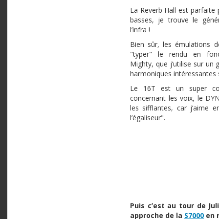
La Reverb Hall est parfaite 
basses, je trouve le géné
l’infra !
Bien sûr, les émulations 
"typer" le rendu en fonc
Mighty, que j’utilise sur un
harmoniques intéressantes su
Le 16T est un super co
concernant les voix, le DY
les sifflantes, car j’aime 
l’égaliseur".
Puis c’est au tour de Ju
approche de la
S7000
en r