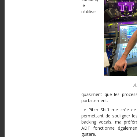
je
n’utilise
A
quasiment que les process
parfaitement.
Le Pitch Shift me crée de 
permettant de souligner les
backing vocals, ma préfé
ADT fonctionne égalemen
guitare.