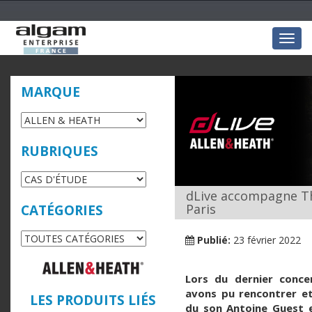
Togg
navig
MARQUE
RUBRIQUES
dLive accompagne Th
Paris
CATÉGORIES
Publié:
23 février 2022
Lors du dernier conce
avons pu rencontrer et
LES PRODUITS LIÉS
du son Antoine Guest et