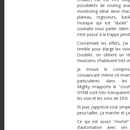
possibilités de routing a
monitoring idéal. Ainsi cha
plateau, régisseurs, bac
musique qui est "ducké"
souhaite nous parler. Ide
n’est passé à la trappe pend
Concernant les effets, j’a
terrible pour élargir les vo
Doubler, on obtient un ré
musiciens s’habituent très vi
Je trouve le compre
convaincant même s’il m’arri
particulières dans le
Mighty m’apporte le "crush
DYN8 sont très transparents
les voix et les sons de SPD.
Et puis j’apprécie tout simp
peux tailler, ça marche et ça
Ce qui est assez "mortel" 
d’automation avec ses 