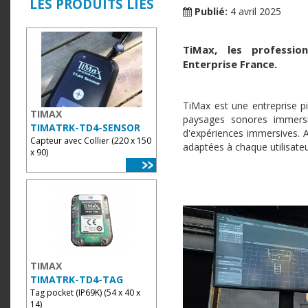
LES PRODUITS LIÉS
Publié:
4 avril 2025
TiMax, les professio
Enterprise France.
TiMax est une entreprise pi
TIMAX
paysages sonores immers
TIMATRK-TD4-SENSOR
d'expériences immersives. 
Capteur avec Collier (220 x 150
adaptées à chaque utilisateu
x 90)
TIMAX
TIMATRK-TD4-TAG
Tag pocket (IP69K) (54 x 40 x
14)