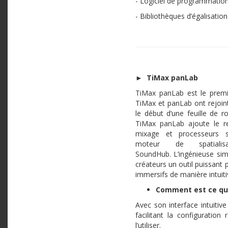
- Logiciel de programmatio
- Bibliothèques d’égalisatio
►
TiMax panLab
TiMax panLab est le premi
TiMax et panLab ont rejoint
le début d’une feuille de 
TiMax panLab ajoute le 
mixage et processeurs s
moteur de spatiali
SoundHub. L’ingénieuse simp
créateurs un outil puissant
immersifs de manière intuiti
Comment est ce que
Avec son interface intuitiv
facilitant la configurati
l’utiliser.