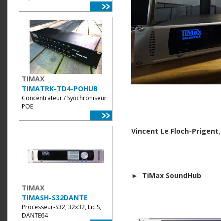
TIMAX
TIMATRK-TD4-POHUB
Concentrateur / Synchroniseur
POE
Vincent Le Floch-Prigent
►
TiMax SoundHub
TIMAX
TIMASH-S32DANTE
Processeur-S32, 32x32, Lic.S,
DANTE64