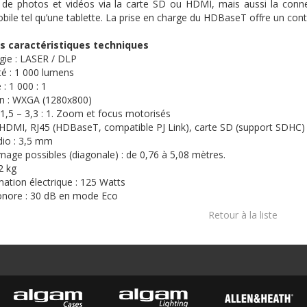
de photos et
vidéos
via la carte SD
ou
HDMI
,
mais
aussi
la
conn
obile
tel
qu’une
tablette
. La prise en charge du
HDBaseT
offre
un
cont
es
caractéristiques
techniques
gie
: LASER /
DLP
té
: 1 000 lumens
e
: 1 000 : 1
on
:
WXGA
(
1280x800
)
 1,5 – 3,3 : 1. Zoom et focus
motorisés
HDMI
,
RJ45
(
HDBaseT
, compatible
PJ
Link), carte SD (support
SDHC
)
dio : 3,5 mm
’image possibles (diagonale) : de 0,76 à 5,08 mètres.
,2 kg
tion électrique : 125 Watts
onore : 30 dB en mode Eco
Retour à la liste