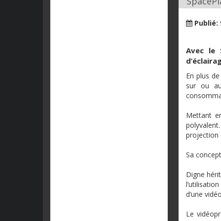
SpacePla
Publié:
Avec
le 
d’éclaira
En plus d
sur
ou
a
consomma
Mettant
e
polyvalent
projection
Sa concep
Digne
hérit
l’utilisation
d’une
vidé
Le
vidéopr