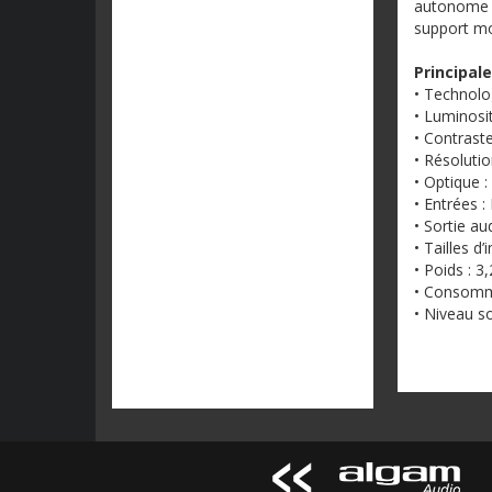
autonome
support m
Principal
•
Technolo
•
Luminosi
•
Contrast
•
Résoluti
•
Optique
:
•
Entrées
:
• Sortie au
• Tailles d
• Poids : 3
• Consomma
• Niveau s