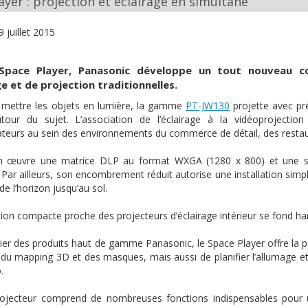
yer : projection et éclairage en simultané
9 juillet 2015
Space Player, Panasonic
développe
un tout nouveau c
ge
et de projection
traditionnelles
.
e
mettre
les
objets
en
lumière
, la
gamme
PT-JW130
projette
avec
pr
utour
du
sujet
.
L’association
de
l’éclairage
à
la
vidéoprojection
teurs
au
sein
des
environnements
du commerce de
détail
, des resta
n
œuvre
une
matrice
DLP
au format
WXGA
(1280 x 800) et
une
s
. Par
ailleurs
, son
encombrement
réduit
autorise
une
installation simp
 de
l’horizon
jusqu’au
sol
.
tion
compacte
proche
des
projecteurs
d’éclairage
intérieur
se fond
ha
ier
des
produits
haut
de
gamme
Panasonic, le Space Player
offre
la
p
du mapping 3D et des masques,
mais
aussi
de
planifier
l’allumage
e
o
.
ojecteur
comprend
de
nombreuses
fonctions
indispensables
pour