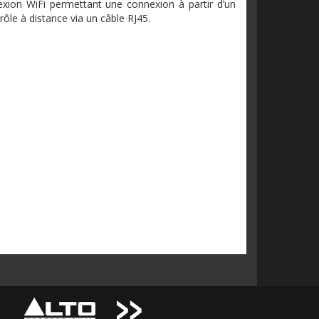
exion
WiFi
permettant
une
connexion
à
partir
d’un
rôle
à
distance via un
câble
RJ45
.