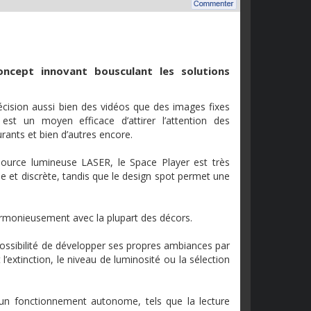
oncept
innovant
bousculant
les solutions
écision
aussi
bien
des
vidéos
que
des images fixes
est
un
moyen
efficace
d’attirer
l’attention
des
urants et
bien
d’autres
encore.
ource
lumineuse
LASER, le Space Player
est
très
le et
discrète
,
tandis
que
le design spot
permet
une
rmonieusement
avec
la
plupart
des
décors
.
ossibilité
de
développer
ses
propres
ambiances
par
t
l’extinction
, le
niveau
de
luminosité
ou
la
sélection
 un
fonctionnement
autonome
,
tels
que
la lecture