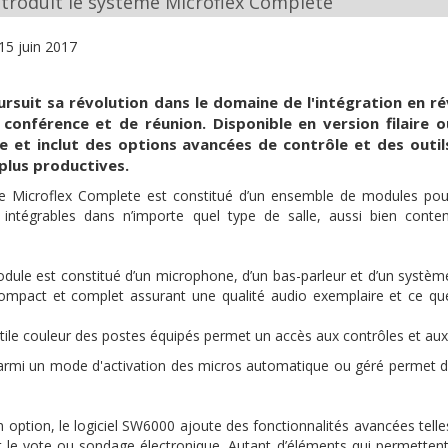
ntroduit le système Microflex Complete
15 juin 2017
rsuit sa révolution dans le domaine de l'intégration en 
 conférence et de réunion. Disponible en version filaire 
ble et inclut des options avancées de contrôle et des outi
plus productives.
 Microflex Complete est constitué d’un ensemble de modules pouva
 intégrables dans n’importe quel type de salle, aussi bien conte
ule est constitué d’un microphone, d’un bas-parleur et d’un système
mpact et complet assurant une qualité audio exemplaire et ce quell
ctile couleur des postes équipés permet un accès aux contrôles et au
armi un mode d'activation des micros automatique ou géré permet d
option, le logiciel SW6000 ajoute des fonctionnalités avancées telles 
 le vote ou sondage électronique. Autant d’éléments qui permettent