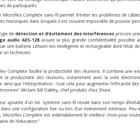
es de participants.
 Microflex Complete sans-fil permet d'éviter les problèmes de câbles
nts historiques dans lesquels il est souvent impossible de pouvoir pe
ogie de
détection et d’évitement des interférences
procure une 
age audio AES-128
assure la plus grande confidentialité possible 
ar une batterie Lithium-Ion intelligente et rechargeable dont l’état d
r un technicien.
lex Complete facilite la productivité des réunions. Il combine une ex
tant la productivité des réunions, notamment avec le vote électroniq
ur ainsi que l'interprétation ; tout cela pour augmenter l’efficacité de
rsonnes” déclare Bill Oakley, chef produits chez Shure.
eur ajoutée d'un tel système sans-fil réside dans son temps d’install
t dans une configuration fixe ou lors d’un événement extérieur. Peu 
l, Microflex Complete est indéniablement le meilleur choix pour tout
ine de l’éducation.”