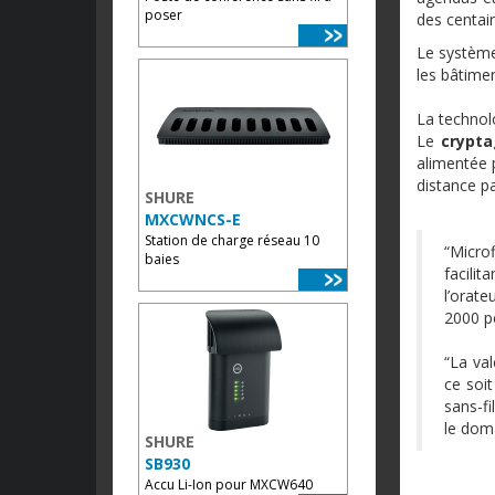
poser
des centain
Le système
les bâtime
La technol
Le
crypt
alimentée p
distance pa
SHURE
MXCWNCS-E
Station de charge réseau 10
“Microf
baies
facili
l’orate
2000 pe
“La val
ce soi
sans-fi
le doma
SHURE
SB930
Accu Li-Ion pour MXCW640