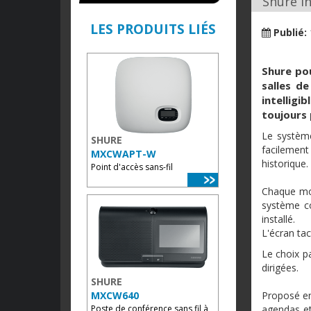
Shure i
LES PRODUITS LIÉS
Publié:
Shure pou
salles de
intelligi
toujours 
Le système
SHURE
facilement
MXCWAPT-W
historique.
Point d'accès sans-fil
Chaque mod
système co
installé.
L'écran ta
Le choix p
dirigées.
SHURE
MXCW640
Proposé en 
Poste de conférence sans fil à
agendas et