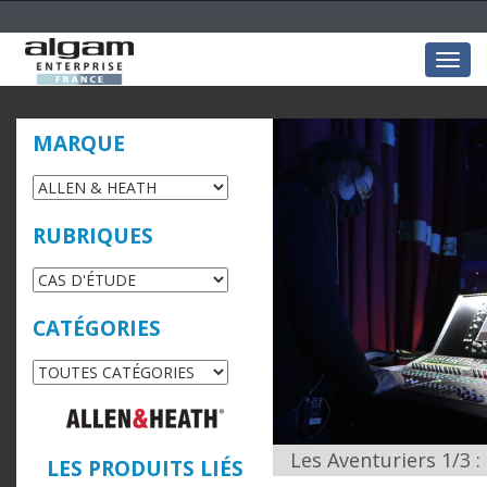
Togg
navig
MARQUE
RUBRIQUES
CATÉGORIES
Les Aventuriers 1/3 :
LES PRODUITS LIÉS