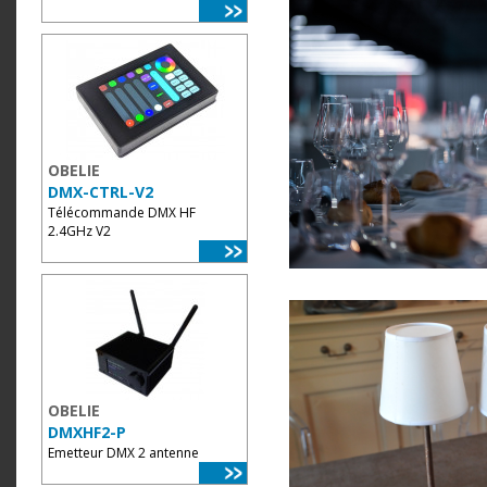
OBELIE
DMX-CTRL-V2
Télécommande DMX HF
2.4GHz V2
OBELIE
DMXHF2-P
Emetteur DMX 2 antenne